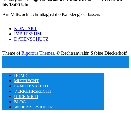
bis 18:00 Uhr
Am Mittwochnachmittag ist die Kanzlei geschlossen.
KONTAKT
IMPRESSUM
DATENSCHUTZ
Theme of
Rigorous Themes.
© Rechtsanwältin Sabine Dieckerhoff
HOME
MIETRECHT
FAMILIENRECHT
VERKEHRSRECHT
ÜBER MICH
BLOG
WIDERRUFSJOKER