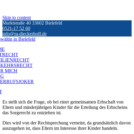
Skip to content
Marktstraße 40 33602 Bielefeld
0521-17 52 60
info@ra-dieckerhoff.de
ME
TRECHT
ILIENRECHT
RKEHRSRECHT
R MICH
OG
ERRUFSJOKER
T
Es stellt sich die Frage, ob bei einer gemeinsamen Erbschaft von
Eltern und minderjährigen Kinder für die Erteilung des Erbscheins
das Sorgerecht zu entziehen ist.
Dies wird von der Rechtsprechung verneint, da grundsätzlich davon
auszugehen ist, dass Eltern im Interesse ihrer Kinder handeln.