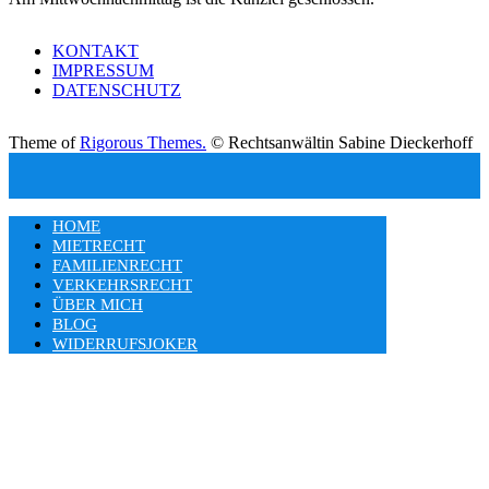
KONTAKT
IMPRESSUM
DATENSCHUTZ
Theme of
Rigorous Themes.
© Rechtsanwältin Sabine Dieckerhoff
HOME
MIETRECHT
FAMILIENRECHT
VERKEHRSRECHT
ÜBER MICH
BLOG
WIDERRUFSJOKER