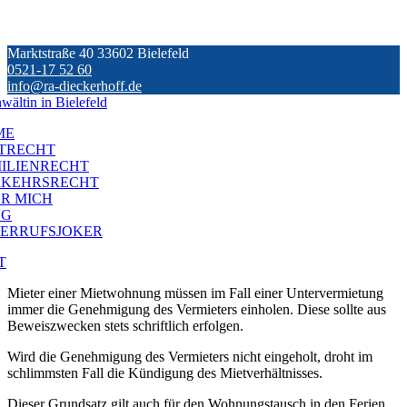
Skip
Marktstraße 40 33602 Bielefeld
to
0521-17 52 60
content
info@ra-dieckerhoff.de
ME
TRECHT
ILIENRECHT
RKEHRSRECHT
R MICH
OG
ERRUFSJOKER
T
Mieter einer Mietwohnung müssen im Fall einer Untervermietung
immer die Genehmigung des Vermieters einholen. Diese sollte aus
Beweiszwecken stets schriftlich erfolgen.
Wird die Genehmigung des Vermieters nicht eingeholt, droht im
schlimmsten Fall die Kündigung des Mietverhältnisses.
Dieser Grundsatz gilt auch für den Wohnungstausch in den Ferien.