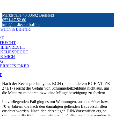
Skip
Marktstraße 40 33602 Bielefeld
to
0521-17 52 60
content
info@ra-dieckerhoff.de
ME
TRECHT
ILIENRECHT
RKEHRSRECHT
R MICH
OG
ERRUFSJOKER
T
Nach der Rechtsprechung des BGH (unter anderem BGH VII ZR
271/17) reicht die Gefahr von Schimmelpilzbildung nicht aus, um
die Miete zu minderen bzw. eine Mängelbeseitigung zu fordern.
Im vorliegenden Fall ging es um Wohnungen, aus den 60-er bzw.
70-er Jahren, die nach den damaligen geltenden Bauvorschriften
errichtet worden. Nach den derzeitigen DIN-Vorschriften ergibt
sich, wenn die Wohnungen nicht nachträglich gedämmt wurden, in