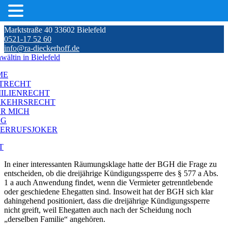
Skip
Marktstraße 40 33602 Bielefeld
to
0521-17 52 60
content
info@ra-dieckerhoff.de
ME
TRECHT
ILIENRECHT
RKEHRSRECHT
R MICH
OG
ERRUFSJOKER
T
In einer interessanten Räumungsklage hatte der BGH die Frage zu
entscheiden, ob die dreijährige Kündigungssperre des § 577 a Abs.
1 a auch Anwendung findet, wenn die Vermieter getrenntlebende
oder geschiedene Ehegatten sind. Insoweit hat der BGH sich klar
dahingehend positioniert, dass die dreijährige Kündigungssperre
nicht greift, weil Ehegatten auch nach der Scheidung noch
„derselben Familie“ angehören.